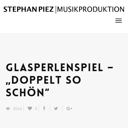
Glasperlenspiel –
„Doppelt so
schön“
2044
0